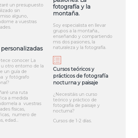
pasiones. La
izaré un presupuesto
fotografía y la
lizado sin
montaña.
miso alguno,
ndome a vuestras
Soy especialista en llevar
dades.
grupos a la montaña.,
enseñando y compartiendo
mis dos pasiones, la
naturaleza y la fotografía.
 personalizadas
etece conocer La
 u otro entorno de la
Cursos teóricos y
e un guía de
prácticos de fotografía
a y fotógrafo
onal?
nocturna y paisaje
ñaré una ruta
¿Necesitáis un curso
fica a medida
teórico y práctico de
ndomela a vuestras
fotografía de paisaje y
des físicas,
nocturna?
ficas, numero de
s, edad...
Cursos de 1-2 días.