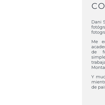
C
Dani 
fotóg
fotogr
Me en
academ
de f
simp
trabaj
Monta
Y much
mient
de pai