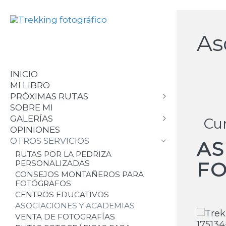
As
INICIO
MI LIBRO
PRÓXIMAS RUTAS
SOBRE MI
AMANECER, FAUNA Y
GALERÍAS
AVENTURA.PEDRIZA
Cur
OPINIONES
NORUEGA
ASÍ SON NUESTROS TREKKINGS
OTROS SERVICIOS
CURSO PAISAJE Y NOCTURNA +
AS
PLANETA PEDRIZA
TREKKING
INSTAGRAM DANI SANZ
RUTAS POR LA PEDRIZA
OTOÑO EN PIRINEOS
FO
PERSONALIZADAS
LAPONIA FINLANDESA
OTOÑO Y MACRO ENTRE SEMANA
CONSEJOS MONTAÑEROS PARA
NORUEGA
- ABEDULAR CANENCIA
FOTÓGRAFOS
FOTO-TRANSPIRENAICA
MACRO Y OTOÑO (OM SYSTEM)
CENTROS EDUCATIVOS
CELO DE LA CABRA + AMANECER
ASOCIACIONES Y ACADEMIAS
LAPONIA FINLANDESA Y
VENTA DE FOTOGRAFÍAS
AURORAS BOREALES