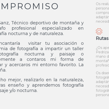
OMPROMISO
Os real
persona
compro
adaptá
necesi
Sanz, Técnico deportivo de montaña y
rafo profesional especializado en
afía nocturna y de naturaleza.
Rutas
cantaría visitar tu asociación o
¿Os ap
ia de fotografía a impartir un taller
Pedriza
otografía nocturna y paisaje o
mano d
lemente a contaros mi forma de
montañ
ar y acercaros mi entorno favorito. La
profesi
ña.
Os dise
fotográ
o mejor, realizarlo en la naturaleza,
adaptá
ras enseño y aprendemos fotografía
necesida
saje y/o nocturna.
fotográ
persona