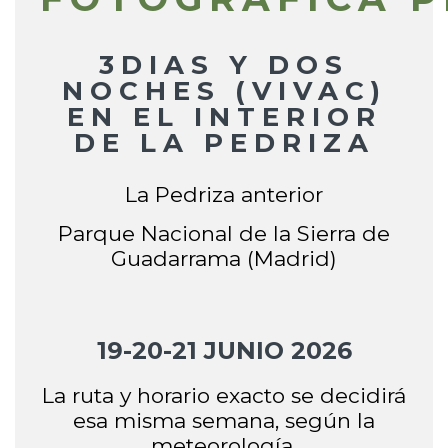
3DIAS Y DOS
NOCHES (VIVAC)
EN EL INTERIOR
DE LA PEDRIZA
La Pedriza anterior
Parque Nacional de la
Sierra de
Guadarrama (Madrid)
19-20-21 JUNIO 20
26
L
a ruta y horario exacto s
e decidirá
esa misma semana, según la
meteorología.