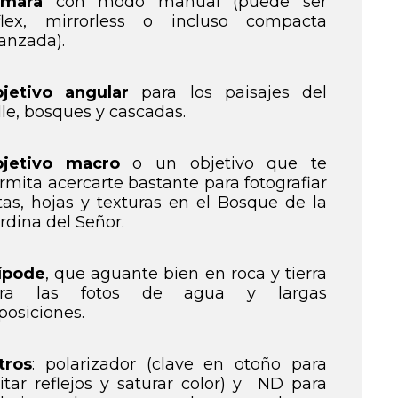
mara
con modo manual (puede ser
flex, mirrorless o incluso compacta
anzada).
jetivo angular
para los paisajes del
lle, bosques y cascadas.
jetivo macro
o un objetivo que te
rmita acercarte bastante para fotografiar
tas, hojas y texturas en el Bosque de la
rdina del Señor.
ípode
, que aguante bien en roca y tierra
ara las fotos de agua y largas
posiciones.
ltros
: polarizador (clave en otoño para
itar reflejos y saturar color) y ND para