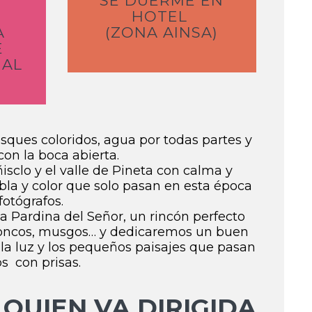
SE DUERME EN
HOTEL
A
(ZONA AINSA)
E
ÑAL
bosques coloridos, agua por todas partes y
con la boca abierta.
isclo y el valle de Pineta con calma y
a y color que solo pasan en esta época
fotógrafos.
 Pardina del Señor, un rincón perfecto
 troncos, musgos… y dedicaremos un buen
, la luz y los pequeños paisajes que pasan
s con prisas.
 QUIEN VA DIRIGIDA