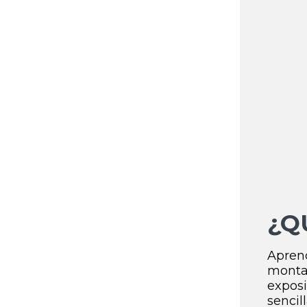
¿Q
Apren
mon
expos
sencil