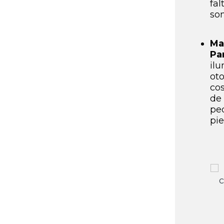
fal
so
Ma
Pa
ilu
oto
co
de
pe
pie