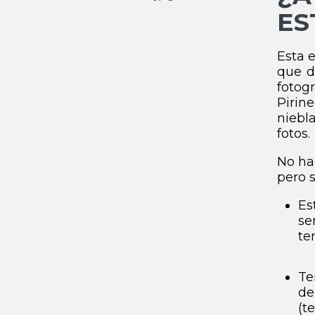
ES
Esta 
que d
fotog
Pirin
niebl
fotos.
No hac
pero s
Es
se
te
Te
de
(t