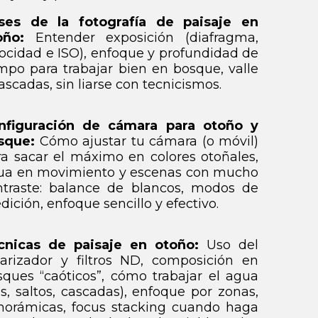
ses de la fotografía de paisaje en
oño:
Entender exposición (diafragma,
ocidad e ISO), enfoque y profundidad de
mpo para trabajar bien en bosque, valle
ascadas, sin liarse con tecnicismos.
nfiguración de cámara para otoño y
sque:
Cómo ajustar tu cámara (o móvil)
ra sacar el máximo en colores otoñales,
ua en movimiento y escenas con mucho
ntraste: balance de blancos, modos de
ición, enfoque sencillo y efectivo.
cnicas de paisaje en otoño:
Uso del
larizador y filtros ND, composición en
sques “caóticos”, cómo trabajar el agua
os, saltos, cascadas), enfoque por zonas,
norámicas, focus stacking cuando haga