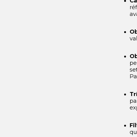
Cá
ré
av
Ob
va
Ob
pe
se
Pa
Tr
p
ex
Fi
qu