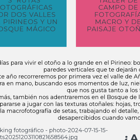
3 RUTAS
TALLER DE
FOTOGRÁFICAS
CAMPO DE
OR DOS VALLES
FOTOGRAFÍ
 PIRINEOS Y UN
MACRO Y D
OSQUE MÁGICO
PAISAJE OTO
días para vivir el otoño a lo grande en el Pirineo: 
paredes verticales que te dejarán 
te año recorreremos por primera vez el valle de Añ
a en mano, buscando esos momentos de luz, niebl
que nos gusta tanto a los
ás, también nos adentraremos en el Bosque de la
pararse a jugar con las texturas otoñales: hojas,
 la macrofotografía de setas, trabajando el detalle
desapercibidos cuando vamo
¿A