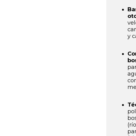
Ba
ot
vel
ca
y c
Co
bo
pa
ag
co
med
Té
po
bo
(rí
pa