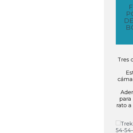
P
DE
B
Tres 
Es
cámar
Adem
para 
rato a