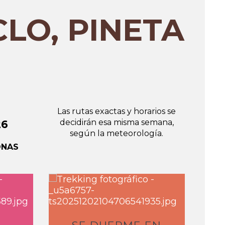
CLO, PINETA
L
as rutas exactas y horarios s
e
decidirán esa misma semana,
26
según la meteorología.
ONAS