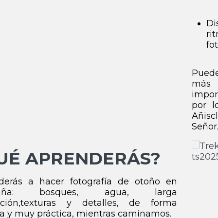
Di
r
fo
Puede
más 
impor
por l
Añisc
Señor
UÉ APRENDERÁS?
derás a hacer fotografía de otoño en
taña: bosques, agua, larga
ición,texturas y detalles, de forma
la y muy práctica, mientras caminamos.